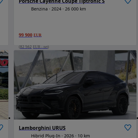
Porsche Cayenne Coupe Tiptronic S
Benzina
2024
26 000 km
99 900
EUR
(
82 562
EUR
-
net
)
Lamborghini URUS
Hibrid Plug-In
2026
10 km