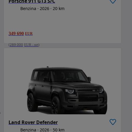
Porsche 911 GT3 S/C
Benzina
2026
20 km
349 690
EUR
(
289 000
EUR
-
net
)
Land Rover Defender
Benzina
2026
50 km